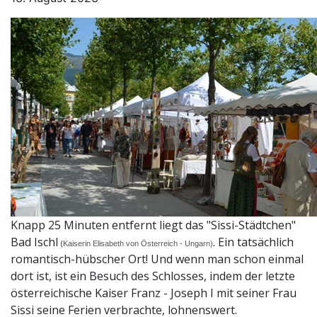
Knapp 25 Minuten entfernt liegt das "Sissi-Städtchen"
Bad Ischl
. Ein tatsächlich
(
Kaiserin Elisabeth von Österreich - Ungarn)
romantisch-hübscher Ort! Und wenn man schon einmal
dort ist, ist ein Besuch des Schlosses, indem der letzte
österreichische Kaiser Franz - Joseph I mit seiner Frau
Sissi seine Ferien verbrachte, lohnenswert.