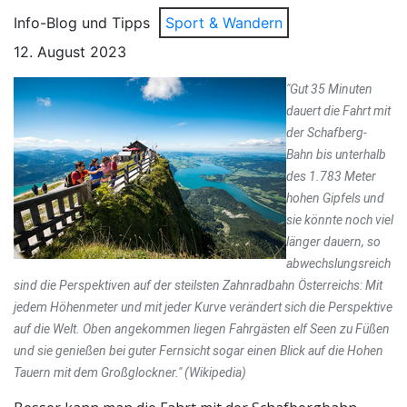
Info-Blog und Tipps
Sport & Wandern
12. August 2023
"Gut 35 Minuten
dauert die Fahrt mit
der Schafberg-
Bahn bis unterhalb
des 1.783 Meter
hohen Gipfels und
sie könnte noch viel
länger dauern, so
abwechslungsreich
sind die Perspektiven auf der steilsten Zahnradbahn Österreichs: Mit
jedem Höhenmeter und mit jeder Kurve verändert sich die Perspektive
auf die Welt. Oben angekommen liegen Fahrgästen elf Seen zu Füßen
und sie genießen bei guter Fernsicht sogar einen Blick auf die Hohen
Tauern mit dem Großglockner." (Wikipedia)